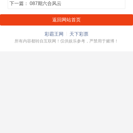
下一篇：
087期六合风云
返回网站首页
彩霸王网
天下彩票
所有内容都转自互联网！仅供娱乐参考，严禁用于赌博！