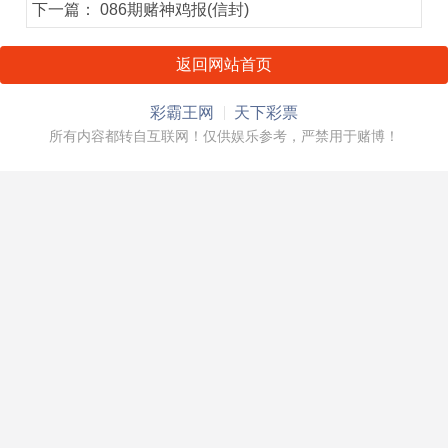
下一篇：
086期赌神鸡报(信封)
返回网站首页
彩霸王网
天下彩票
所有内容都转自互联网！仅供娱乐参考，严禁用于赌博！