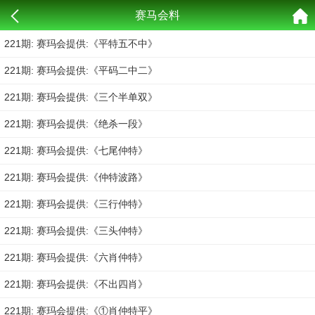
赛马会料
221期: 赛玛会提供:《平特五不中》
221期: 赛玛会提供:《平码二中二》
221期: 赛玛会提供:《三个半单双》
221期: 赛玛会提供:《绝杀一段》
221期: 赛玛会提供:《七尾仲特》
221期: 赛玛会提供:《仲特波路》
221期: 赛玛会提供:《三行仲特》
221期: 赛玛会提供:《三头仲特》
221期: 赛玛会提供:《六肖仲特》
221期: 赛玛会提供:《不出四肖》
221期: 赛玛会提供:《①肖仲特平》