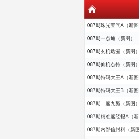
087期珠光宝气A（新
087期一点通（新图）
087期玄机透漏（新图
087期仙机点特（新图
087期特码大王A（新
087期特码大王B（新
087期十赌九羸（新图
087期精准赌经报A（
087期内部信封料（新