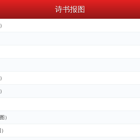
诗书报图
图）
）
）
图）
图）
）
新图）
图）