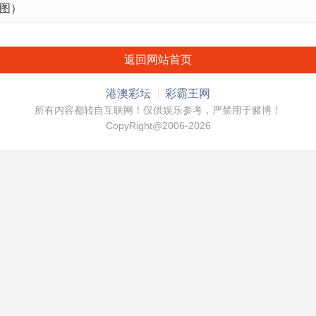
新图）
返回网站首页
港澳彩坛
彩霸王网
所有内容都转自互联网！仅供娱乐参考，严禁用于赌博！
CopyRight@2006-2026